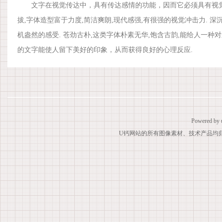
文字在视觉传达中，具有传达感情的功能，因而它必须具有视觉上
拔,字体造型富于力度,简洁爽朗,现代感强,有很强的视觉冲击力. 深
机盎然的感受. 苍劲古朴,这类字体朴素无华,饱含古韵,能给人一种
的文字能使人留下美好的印象，从而获得良好的心理反应.
Powered by
U钙网站的所有图像素材、技术产品均