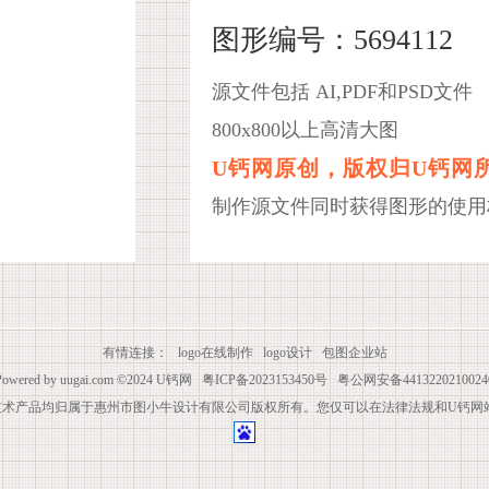
图形编号：5694112
源文件包括 AI,PDF和PSD文件
800x800以上高清大图
U钙网原创，版权归U钙网
制作源文件同时获得图形的使用
有情连接：
logo在线制作
logo设计
包图企业站
Powered by
uugai.com
©2024
U钙网
粤ICP备2023153450号
粤公网安备4413220210024
技术产品均归属于惠州市图小牛设计有限公司版权所有。您仅可以在法律法规和U钙网