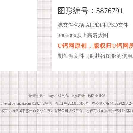
图形编号：5876791
源文件包括 AI,PDF和PSD文件
800x800以上高清大图
U钙网原创，版权归U钙网
制作源文件同时获得图形的使用
有情连接：
logo在线制作
logo设计
包图企业站
Powered by
uugai.com
©2024
U钙网
粤ICP备2023153450号
粤公网安备4413220210024
技术产品均归属于惠州市图小牛设计有限公司版权所有。您仅可以在法律法规和U钙网