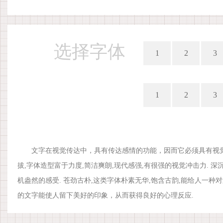
选择字体
1
2
3
1
2
3
文字在视觉传达中，具有传达感情的功能，因而它必须具有视觉上
拔,字体造型富于力度,简洁爽朗,现代感强,有很强的视觉冲击力. 深
机盎然的感受. 苍劲古朴,这类字体朴素无华,饱含古韵,能给人一种
的文字能使人留下美好的印象，从而获得良好的心理反应.