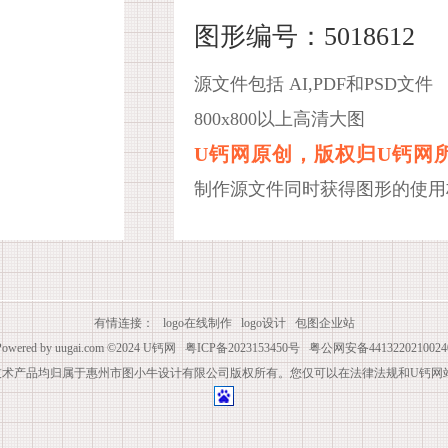
图形编号：5018612
源文件包括 AI,PDF和PSD文件
800x800以上高清大图
U钙网原创，版权归U钙网
制作源文件同时获得图形的使用
有情连接：
logo在线制作
logo设计
包图企业站
Powered by
uugai.com
©2024
U钙网
粤ICP备2023153450号
粤公网安备4413220210024
技术产品均归属于惠州市图小牛设计有限公司版权所有。您仅可以在法律法规和U钙网