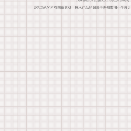
Powered by
uugai.com
©2024
U钙网
U钙网站的所有图像素材、技术产品均归属于惠州市图小牛设