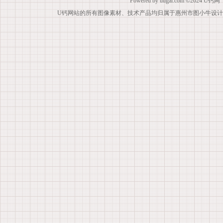
Powered by
uugai.com
©2024
U钙网
U钙网站的所有图像素材、技术产品均归属于惠州市图小牛设