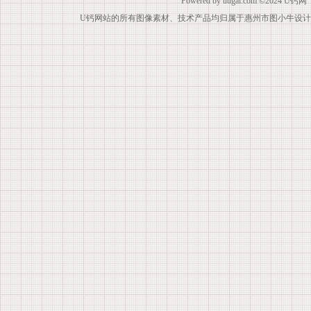
Powered by
uugai.com
©2024
U钙网
U钙网站的所有图像素材、技术产品均归属于惠州市图小牛设