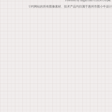
Powered by
uugai.com
©2024
U钙网
U钙网站的所有图像素材、技术产品均归属于惠州市图小牛设