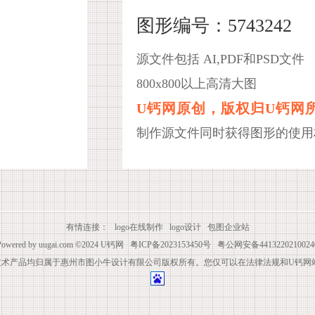
图形编号：5743242
源文件包括 AI,PDF和PSD文件
800x800以上高清大图
U钙网原创，版权归U钙网
制作源文件同时获得图形的使用
有情连接：
logo在线制作
logo设计
包图企业站
Powered by
uugai.com
©2024
U钙网
粤ICP备2023153450号
粤公网安备4413220210024
技术产品均归属于惠州市图小牛设计有限公司版权所有。您仅可以在法律法规和U钙网