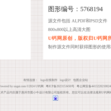
图形编号：5768194
源文件包括 AI,PDF和PSD文件
800x800以上高清大图
U钙网原创，版权归U钙网
制作源文件同时获得图形的使用
有情连接：
logo在线制作
logo设计
包图企业站
Powered by
uugai.com
©2024
U钙网
粤ICP备2023153450号
粤公网安备4413220210024
技术产品均归属于惠州市图小牛设计有限公司版权所有。您仅可以在法律法规和U钙网