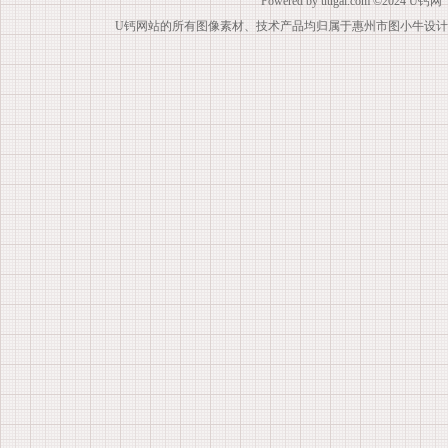
Powered by
uugai.com
©2024
U钙网
U钙网站的所有图像素材、技术产品均归属于惠州市图小牛设