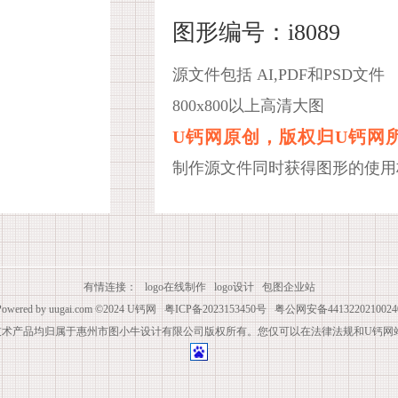
图形编号：i8089
源文件包括 AI,PDF和PSD文件
800x800以上高清大图
U钙网原创，版权归U钙网
制作源文件同时获得图形的使用
有情连接：
logo在线制作
logo设计
包图企业站
Powered by
uugai.com
©2024
U钙网
粤ICP备2023153450号
粤公网安备4413220210024
技术产品均归属于惠州市图小牛设计有限公司版权所有。您仅可以在法律法规和U钙网