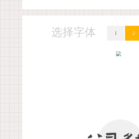
选择字体
1
2