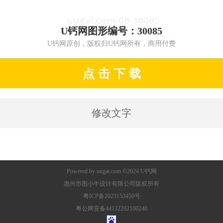
U钙网图形编号：30085
U钙网原创，版权归U钙网所有，商用付费
点 击 下 载
修改文字
Powered by
uugai.com
©2024
U钙网
惠州市图小牛设计有限公司版权所有
粤ICP备2023153450号
粤公网安备44132202100240