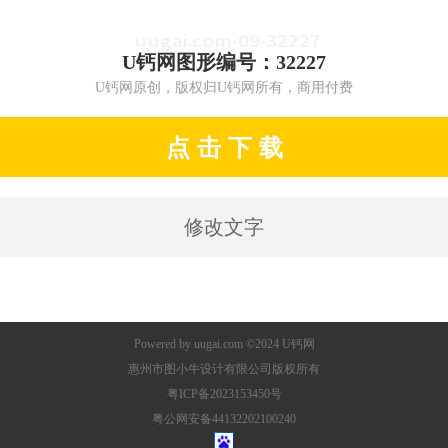
U钙网图形编号：32227
U钙网原创，版权归U钙网所有，商用付费
点 击 下 载
修改文字
Powered by
uugai.com
©2024
U钙网
惠州市图小牛设计有限公司版权所有
粤ICP备2023153450号
粤公网安备44132202100240