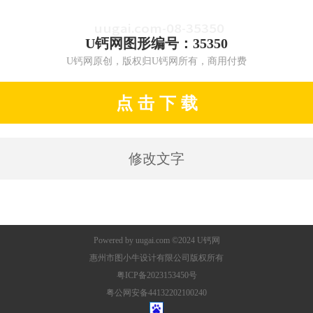
U钙网图形编号：35350
U钙网原创，版权归U钙网所有，商用付费
点 击 下 载
修改文字
Powered by
uugai.com
©2024
U钙网
惠州市图小牛设计有限公司版权所有
粤ICP备2023153450号
粤公网安备44132202100240