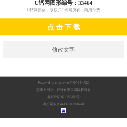
U钙网图形编号：33464
U钙网原创，版权归U钙网所有，商用付费
点 击 下 载
修改文字
Powered by
uugai.com
©2024
U钙网
惠州市图小牛设计有限公司版权所有
粤ICP备2023153450号
粤公网安备44132202100240