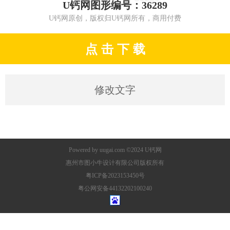
U钙网图形编号：36289
U钙网原创，版权归U钙网所有，商用付费
点 击 下 载
修改文字
Powered by
uugai.com
©2024
U钙网
惠州市图小牛设计有限公司版权所有
粤ICP备2023153450号
粤公网安备44132202100240