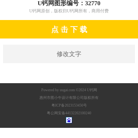
U钙网图形编号：32770
U钙网原创，版权归U钙网所有，商用付费
点 击 下 载
修改文字
Powered by
uugai.com
©2024
U钙网
惠州市图小牛设计有限公司版权所有
粤ICP备2023153450号
粤公网安备44132202100240