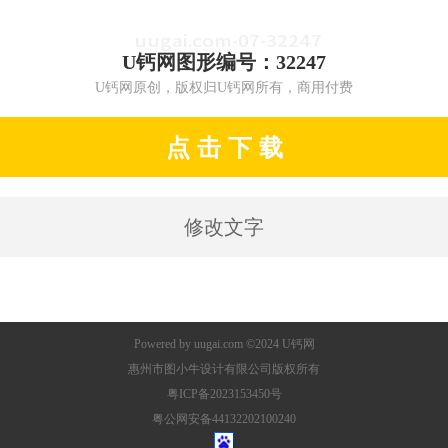
U钙网图形编号：32247
U钙网原创，版权归U钙网所有，商用付费
点 击 下 载
修改文字
Powered by
uugai.com
©2024
U钙网
惠州市图小牛设计有限公司版权所有
粤ICP备2023153450号
粤公网安备44132202100240