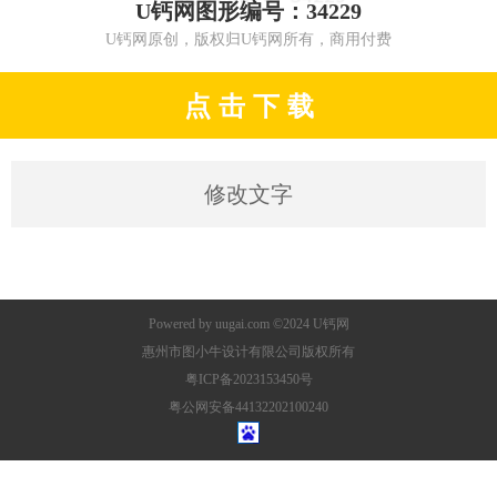
U钙网图形编号：34229
U钙网原创，版权归U钙网所有，商用付费
点 击 下 载
修改文字
Powered by
uugai.com
©2024
U钙网
惠州市图小牛设计有限公司版权所有
粤ICP备2023153450号
粤公网安备44132202100240