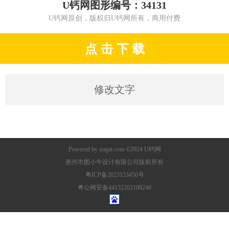
U钙网图形编号：34131
U钙网原创，版权归U钙网所有，商用付费
点 击 下 载
修改文字
Powered by
uugai.com
©2024
U钙网
惠州市图小牛设计有限公司版权所有
粤ICP备2023153450号
粤公网安备44132202100240