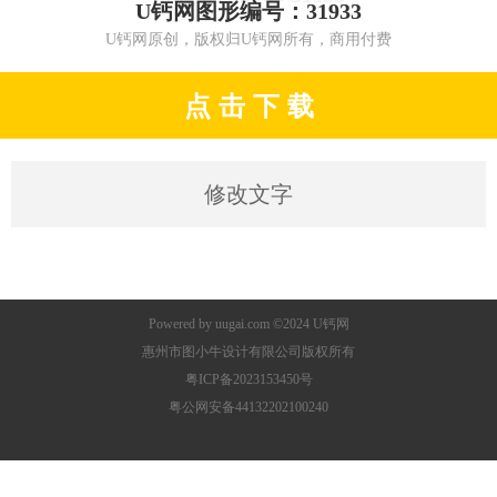
U钙网图形编号：31933
U钙网原创，版权归U钙网所有，商用付费
点 击 下 载
修改文字
Powered by
uugai.com
©2024
U钙网
惠州市图小牛设计有限公司版权所有
粤ICP备2023153450号
粤公网安备44132202100240