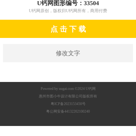
U钙网图形编号：33504
U钙网原创，版权归U钙网所有，商用付费
点 击 下 载
修改文字
Powered by
uugai.com
©2024
U钙网
惠州市图小牛设计有限公司版权所有
粤ICP备2023153450号
粤公网安备44132202100240