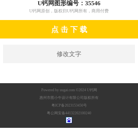
U钙网图形编号：35546
U钙网原创，版权归U钙网所有，商用付费
点 击 下 载
修改文字
Powered by
uugai.com
©2024
U钙网
惠州市图小牛设计有限公司版权所有
粤ICP备2023153450号
粤公网安备44132202100240