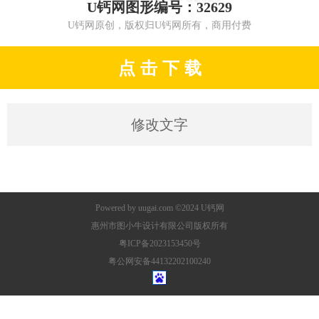
U钙网图形编号：32629
U钙网原创，版权归U钙网所有，商用付费
点 击 下 载
修改文字
Powered by
uugai.com
©2024
U钙网
惠州市图小牛设计有限公司版权所有
粤ICP备2023153450号
粤公网安备44132202100240