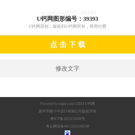
U钙网图形编号：39393
U钙网原创，版权归U钙网所有，商用付费
点 击 下 载
修改文字
Powered by
uugai.com
©2024
U钙网
惠州市图小牛设计有限公司版权所有
粤ICP备2023153450号
粤公网安备44132202100240