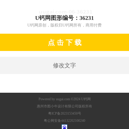
U钙网图形编号：36231
U钙网原创，版权归U钙网所有，商用付费
点 击 下 载
修改文字
Powered by
uugai.com
©2024
U钙网
惠州市图小牛设计有限公司版权所有
粤ICP备2023153450号
粤公网安备44132202100240