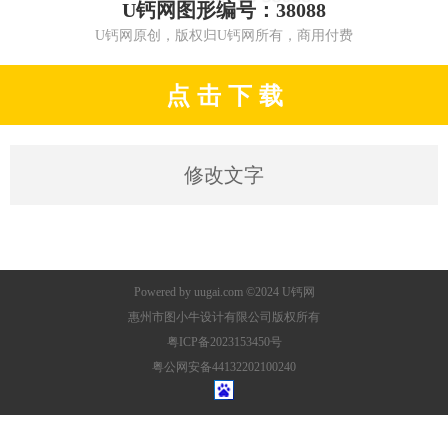
U钙网图形编号：38088
U钙网原创，版权归U钙网所有，商用付费
点 击 下 载
修改文字
Powered by
uugai.com
©2024
U钙网
惠州市图小牛设计有限公司版权所有
粤ICP备2023153450号
粤公网安备44132202100240