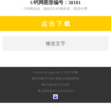
U钙网图形编号：38181
U钙网原创，版权归U钙网所有，商用付费
点 击 下 载
修改文字
Powered by
uugai.com
©2024
U钙网
惠州市图小牛设计有限公司版权所有
粤ICP备2023153450号
粤公网安备44132202100240