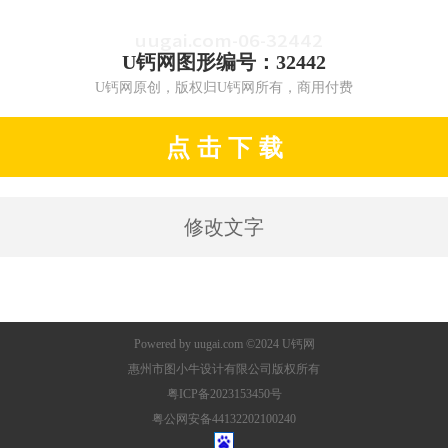
U钙网图形编号：32442
U钙网原创，版权归U钙网所有，商用付费
点 击 下 载
修改文字
Powered by
uugai.com
©2024
U钙网
惠州市图小牛设计有限公司版权所有
粤ICP备2023153450号
粤公网安备44132202100240