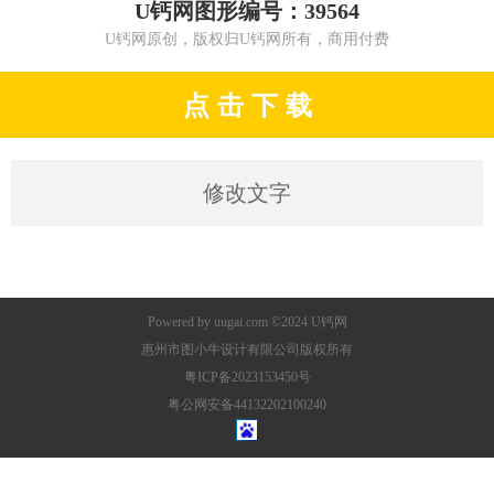
U钙网图形编号：39564
U钙网原创，版权归U钙网所有，商用付费
点 击 下 载
修改文字
Powered by
uugai.com
©2024
U钙网
惠州市图小牛设计有限公司版权所有
粤ICP备2023153450号
粤公网安备44132202100240