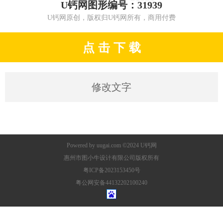
U钙网图形编号：31939
U钙网原创，版权归U钙网所有，商用付费
点 击 下 载
修改文字
Powered by
uugai.com
©2024
U钙网
惠州市图小牛设计有限公司版权所有
粤ICP备2023153450号
粤公网安备44132202100240