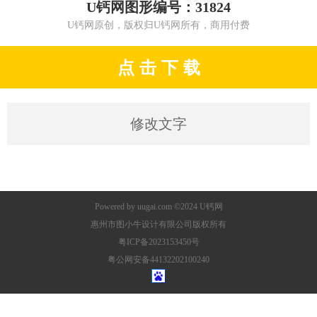
U钙网图形编号：31824
U钙网原创，版权归U钙网所有，商用付费
点 击 下 载
修改文字
Powered by
uugai.com
©2024
U钙网
惠州市图小牛设计有限公司版权所有
粤ICP备2023153450号
粤公网安备44132202100240