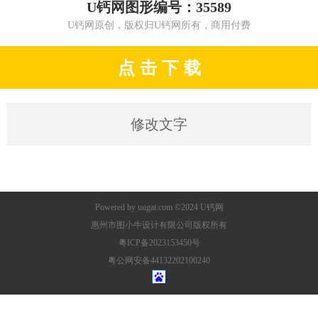
U钙网图形编号：35589
U钙网原创，版权归U钙网所有，商用付费
点 击 下 载
修改文字
Powered by
uugai.com
©2024
U钙网
惠州市图小牛设计有限公司版权所有
粤ICP备2023153450号
粤公网安备44132202100240