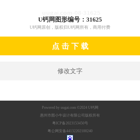
U钙网图形编号：31625
U钙网原创，版权归U钙网所有，商用付费
点 击 下 载
修改文字
Powered by
uugai.com
©2024
U钙网
惠州市图小牛设计有限公司版权所有
粤ICP备2023153450号
粤公网安备44132202100240