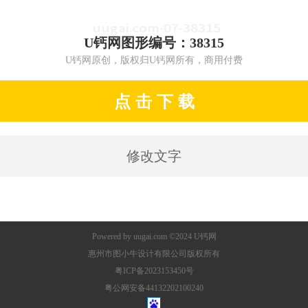
U钙网图形编号：38315
U钙网原创，版权归U钙网所有，商用付费
点 击 下 载
修改文字
Powered by
uugai.com
©2024
U钙网
惠州市图小牛设计有限公司版权所有
粤ICP备2023153450号
粤公网安备44132202100240