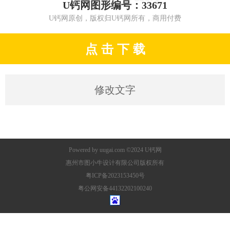
U钙网图形编号：33671
U钙网原创，版权归U钙网所有，商用付费
点 击 下 载
修改文字
Powered by
uugai.com
©2024
U钙网
惠州市图小牛设计有限公司版权所有
粤ICP备2023153450号
粤公网安备44132202100240