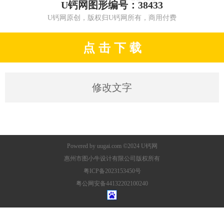
U钙网图形编号：38433
U钙网原创，版权归U钙网所有，商用付费
点 击 下 载
修改文字
Powered by
uugai.com
©2024
U钙网
惠州市图小牛设计有限公司版权所有
粤ICP备2023153450号
粤公网安备44132202100240