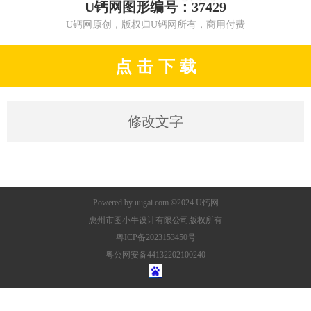
U钙网图形编号：37429
U钙网原创，版权归U钙网所有，商用付费
点 击 下 载
修改文字
Powered by
uugai.com
©2024
U钙网
惠州市图小牛设计有限公司版权所有
粤ICP备2023153450号
粤公网安备44132202100240