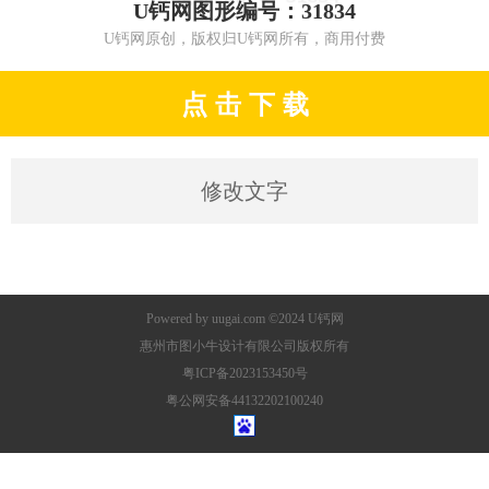
U钙网图形编号：31834
U钙网原创，版权归U钙网所有，商用付费
点 击 下 载
修改文字
Powered by
uugai.com
©2024
U钙网
惠州市图小牛设计有限公司版权所有
粤ICP备2023153450号
粤公网安备44132202100240