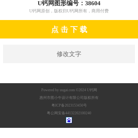
U钙网图形编号：38604
U钙网原创，版权归U钙网所有，商用付费
点 击 下 载
修改文字
Powered by
uugai.com
©2024
U钙网
惠州市图小牛设计有限公司版权所有
粤ICP备2023153450号
粤公网安备44132202100240