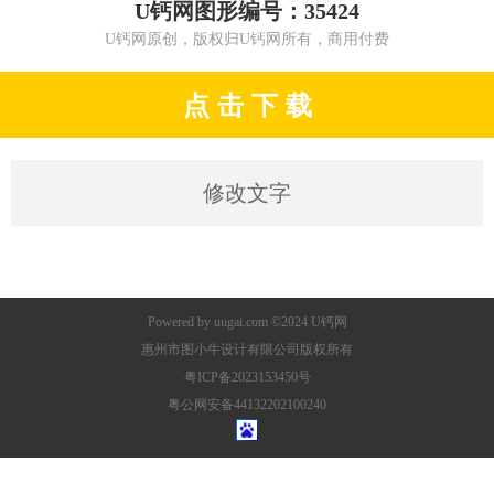
U钙网图形编号：35424
U钙网原创，版权归U钙网所有，商用付费
点 击 下 载
修改文字
Powered by
uugai.com
©2024
U钙网
惠州市图小牛设计有限公司版权所有
粤ICP备2023153450号
粤公网安备44132202100240