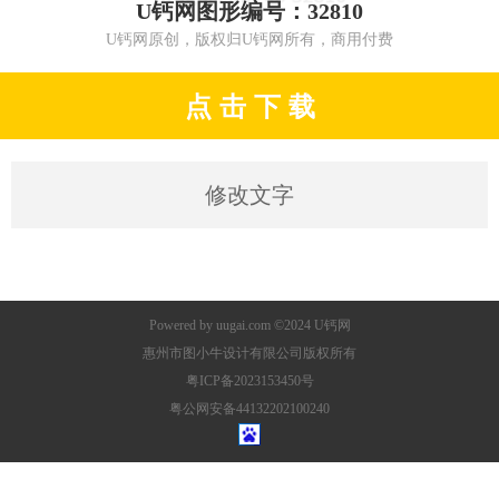
U钙网图形编号：32810
U钙网原创，版权归U钙网所有，商用付费
点 击 下 载
修改文字
Powered by
uugai.com
©2024
U钙网
惠州市图小牛设计有限公司版权所有
粤ICP备2023153450号
粤公网安备44132202100240