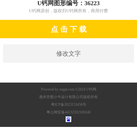
U钙网图形编号：36223
U钙网原创，版权归U钙网所有，商用付费
点 击 下 载
修改文字
Powered by
uugai.com
©2024
U钙网
惠州市图小牛设计有限公司版权所有
粤ICP备2023153450号
粤公网安备44132202100240