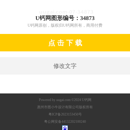
U钙网图形编号：34873
U钙网原创，版权归U钙网所有，商用付费
点 击 下 载
修改文字
Powered by
uugai.com
©2024
U钙网
惠州市图小牛设计有限公司版权所有
粤ICP备2023153450号
粤公网安备44132202100240