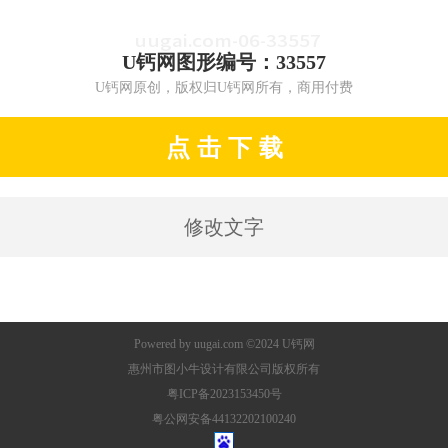
U钙网图形编号：33557
U钙网原创，版权归U钙网所有，商用付费
点 击 下 载
修改文字
Powered by
uugai.com
©2024
U钙网
惠州市图小牛设计有限公司版权所有
粤ICP备2023153450号
粤公网安备44132202100240