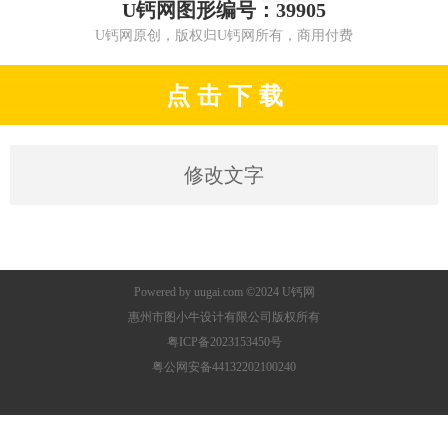
U钙网图形编号：39905
U钙网原创，版权归U钙网所有，商用付费
点 击 下 载
修改文字
Powered by
uugai.com
©2024
U钙网
惠州市图小牛设计有限公司版权所有
粤ICP备2023153450号
粤公网安备44132202100240