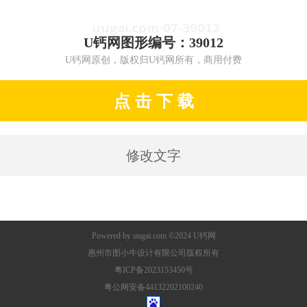
U钙网图形编号：39012
U钙网原创，版权归U钙网所有，商用付费
点 击 下 载
修改文字
Powered by
uugai.com
©2024
U钙网
惠州市图小牛设计有限公司版权所有
粤ICP备2023153450号
粤公网安备44132202100240